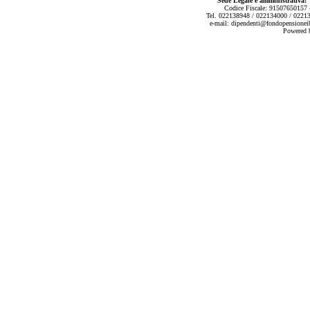
Sede Legale e amministrativa:
V
Codice Fiscale: 91507650157 -
Tel. 022138948 / 022134000 / 0221
e-mail:
dipendenti@fondopensionei
Powered b