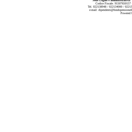
Sede Legale e amministrativa:
V
Codice Fiscale: 91507650157 -
Tel. 022138948 / 022134000 / 0221
e-mail:
dipendenti@fondopensionei
Powered b