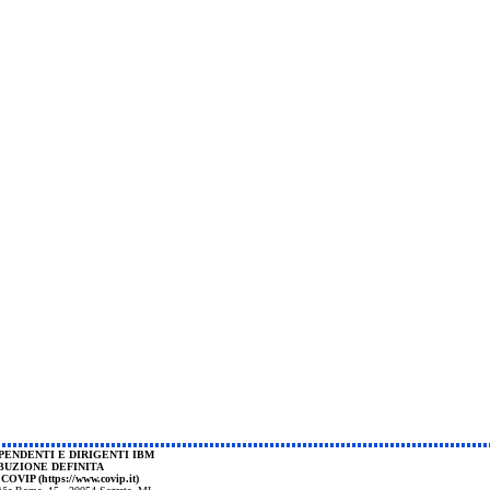
PENDENTI E DIRIGENTI IBM
BUZIONE DEFINITA
a COVIP (
https://www.covip.it
)