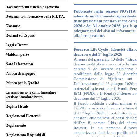
Documento sul sistema di governo
Pubblicato nella sezione NOVITA’ 
aderente un documento riguardante 
Documento informativo sulla R.I.T.A.
delle prestazioni pensionistiche com
2026 e dal 31 ottobre 2026, per le q
Glossario
adeguamenti dei sistemi informatici 
Reclami ed Esposti
alla loro gestione.
Leggi e Decreti
Percorso Life Cycle - Idoneità alla 
decorrere dal 1° luglio 2026
Multicomparto
Ai sensi del paragrafo 10 delle “Istruz
Nota Informativa
devono soddisfare i percorsi e le linee
comma 9, del decreto legislativo
Politica di impegno
modificato dalla legge 30 dicemb
Commissione di Vigilanza sui 
Politica per la Qualità
Deliberazione del 23 giugno 2026, si
potenziali aderenti che il Fondo Pen
La mia pensione complementare -
IBM (FPDDI, o il Fondo) è idoneo a r
versione standardizzata
decorrere dal 1° luglio 2026.
Il Fondo soddisfa i criteri minimi sta
Regime Fiscale
COVIP in materia di percorsi e linee di
dal 1° luglio 2026, i contributi e le 
Regolamenti Elettorali
adesioni automatiche ai sensi dell'a
dell'art. 8, comma 9-bis, del decr
Regolamento
investiti in un percorso d’inv
caratterizzato cioè da un profilo di 
Regolamento Requisiti di