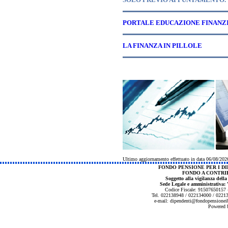
PORTALE EDUCAZIONE FINANZ
LA FINANZA IN PILLOLE
Ultimo aggiornamento effettuato in data 06/08/202
FONDO PENSIONE PER I DI
FONDO A CONTRI
Soggetto alla vigilanza dell
Sede Legale e amministrativa:
V
Codice Fiscale: 91507650157 -
Tel. 022138948 / 022134000 / 0221
e-mail:
dipendenti@fondopensionei
Powered b