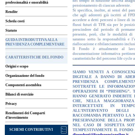
nel tempo in funzione dell'età anagra
professionalità e onorabilità
pensionamento di ciascun aderente.
Si specifica, inoltre, ai sensi del par
Rendite
che agli aderenti già iscritti al FP
accedere a detti percorsi o linee di in
Scheda costi
flussi futuri di TFR sia per le posiz
prescindere dal periodo di permane
Statuto
presente, però, che le modalità di
saranno sotto la responsabilità e l
GUIDA INTRODUTTIVA ALLA
riallocazione e ribilanciamento inclusi
PREVIDENZA COMPLEMENTARE
Il Fondo è attualmente al lavo
documentazione informativa pertinent
CARATTERISTICHE DEL FONDO
caratteristiche del percorso life cycle 
Origini e scopo
SIAMO VENUTI A CONOSCENZ
Organizzazione del fondo
DIGITALE A DANNO DI ADER
PREVIDENZA COMPLEMEN
Componenti assemblea
SOTTRATTE LE INFORMAZION
OPERAZIONI DI “PHISHING”. 
Bilanci di esercizio
HANNO GENERATO INDEBITE 
CHE, NELLA MAGGIORANZA
Privacy
INTERCETTATE IN TEMP
ALL’INTERVENTO DEGLI 
Rendimenti dei Comparti
RACCOMANDA PERTANTO LA M
d'investimento
PRESERVAZIONE DELLA PROPR
NEL CASO DI SOSPETTA SOT
SCHEMI CONTRIBUTIVI
TEMPESTIVAMENTE IL FONDO 
dipendenti@fondopensioneibm.it
.